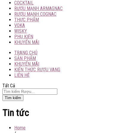
COCKTAIL
RƯỢU MẠNH ARMAGNAC
RƯỢU MẠNH COGNAC
THỰC PHẨM
VOKA
WISKY
PHỤ KIỆN
KHUYẾN MÃI
TRANG CHỦ
SẢN PHẨM
KHUYẾN MÃI
KIẾN THỨC RƯỢU VANG
LIÊN HỆ
Tất Cả
Tìm kiếm
Tin tức
Home