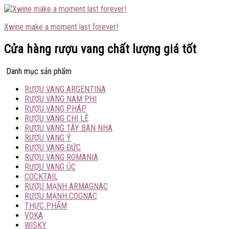
Xwine make a moment last forever!
Cửa hàng rượu vang chất lượng giá tốt
Danh mục sản phẩm
RƯỢU VANG ARGENTINA
RƯỢU VANG NAM PHI
RƯỢU VANG PHÁP
RƯỢU VANG CHI LÊ
RƯỢU VANG TÂY BAN NHA
RƯỢU VANG Ý
RƯỢU VANG ĐỨC
RƯỢU VANG ROMANIA
RƯỢU VANG ÚC
COCKTAIL
RƯỢU MẠNH ARMAGNAC
RƯỢU MẠNH COGNAC
THỰC PHẨM
VOKA
WISKY