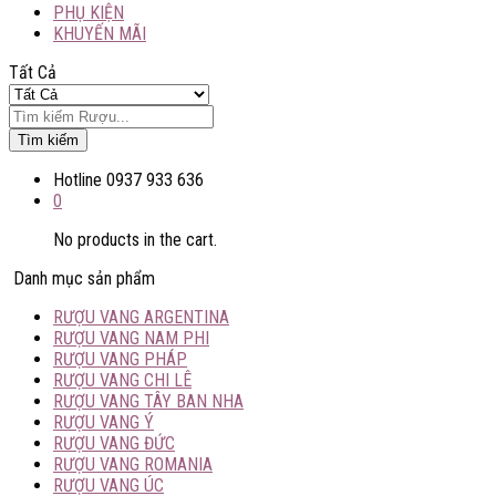
PHỤ KIỆN
KHUYẾN MÃI
Tất Cả
Tìm kiếm
Hotline
0937 933 636
0
No products in the cart.
Danh mục sản phẩm
RƯỢU VANG ARGENTINA
RƯỢU VANG NAM PHI
RƯỢU VANG PHÁP
RƯỢU VANG CHI LÊ
RƯỢU VANG TÂY BAN NHA
RƯỢU VANG Ý
RƯỢU VANG ĐỨC
RƯỢU VANG ROMANIA
RƯỢU VANG ÚC