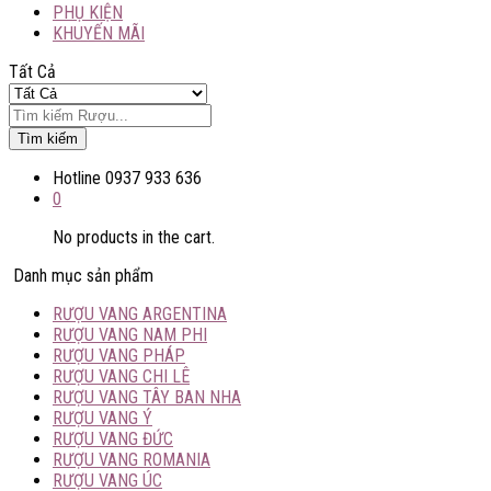
PHỤ KIỆN
KHUYẾN MÃI
Tất Cả
Tìm kiếm
Hotline
0937 933 636
0
No products in the cart.
Danh mục sản phẩm
RƯỢU VANG ARGENTINA
RƯỢU VANG NAM PHI
RƯỢU VANG PHÁP
RƯỢU VANG CHI LÊ
RƯỢU VANG TÂY BAN NHA
RƯỢU VANG Ý
RƯỢU VANG ĐỨC
RƯỢU VANG ROMANIA
RƯỢU VANG ÚC