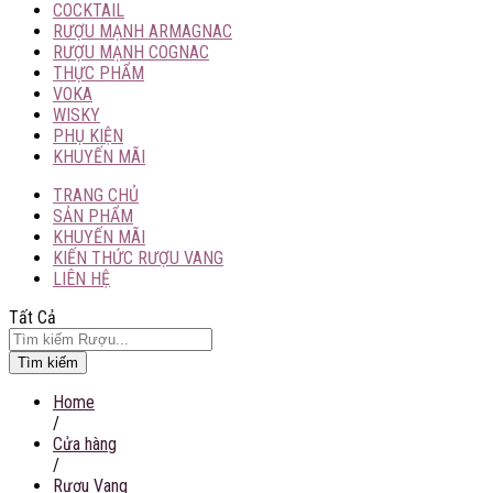
COCKTAIL
RƯỢU MẠNH ARMAGNAC
RƯỢU MẠNH COGNAC
THỰC PHẨM
VOKA
WISKY
PHỤ KIỆN
KHUYẾN MÃI
TRANG CHỦ
SẢN PHẨM
KHUYẾN MÃI
KIẾN THỨC RƯỢU VANG
LIÊN HỆ
Tất Cả
Tìm kiếm
Home
/
Cửa hàng
/
Rượu Vang