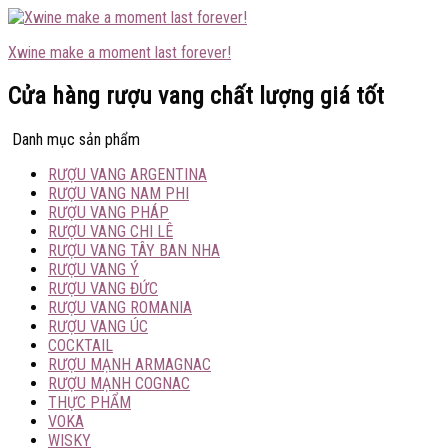
Xwine make a moment last forever!
Cửa hàng rượu vang chất lượng giá tốt
Danh mục sản phẩm
RƯỢU VANG ARGENTINA
RƯỢU VANG NAM PHI
RƯỢU VANG PHÁP
RƯỢU VANG CHI LÊ
RƯỢU VANG TÂY BAN NHA
RƯỢU VANG Ý
RƯỢU VANG ĐỨC
RƯỢU VANG ROMANIA
RƯỢU VANG ÚC
COCKTAIL
RƯỢU MẠNH ARMAGNAC
RƯỢU MẠNH COGNAC
THỰC PHẨM
VOKA
WISKY