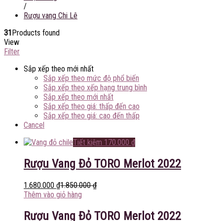
/
Rượu vang Chi Lê
31
Products found
View
Filter
Sắp xếp theo mới nhất
Sắp xếp theo mức độ phổ biến
Sắp xếp theo xếp hạng trung bình
Sắp xếp theo mới nhất
Sắp xếp theo giá: thấp đến cao
Sắp xếp theo giá: cao đến thấp
Cancel
Tiết kiệm
170.000
₫
Rượu Vang Đỏ TORO Merlot 2022
1.680.000
₫
1.850.000
₫
Thêm vào giỏ hàng
Rượu Vang Đỏ TORO Merlot 2022