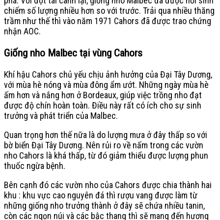
phá. Với đợt tái canh lại, giống nho Malbec đã được hồi sinh
chiếm số lượng nhiều hơn so với trước. Trải qua nhiều thăng
trầm như thế thì vào năm 1971 Cahors đã được trao chứng
nhận AOC.
Giống nho Malbec tại vùng Cahors
Khí hậu Cahors chủ yếu chịu ảnh hưởng của Đại Tây Dương,
với mùa hè nóng và mùa đông ẩm ướt. Những ngày mùa hè
ấm hơn và nắng hơn ở Bordeaux, giúp việc trồng nho đạt
được độ chín hoàn toàn. Điều này rất có ích cho sự sinh
trưởng và phát triển của Malbec.
Quan trọng hơn thế nữa là do lượng mưa ở đây thấp so với
bờ biển Đại Tây Dương. Nên rủi ro về nấm trong các vườn
nho Cahors là khá thấp, từ đó giảm thiểu được lượng phun
thuốc ngừa bệnh.
Bên cạnh đó các vườn nho của Cahors được chia thành hai
khu : khu vực cao nguyên đá thì rượu vang được làm từ
những giống nho trưởng thành ở đây sẽ chứa nhiều tanin,
còn các ngọn núi và các bậc thang thì sẽ mang đến hương