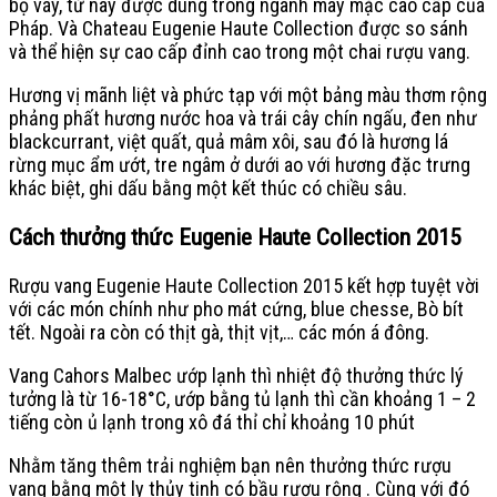
bộ váy, từ này được dùng trong ngành may mặc cao cấp của
Pháp. Và Chateau Eugenie Haute Collection được so sánh
và thể hiện sự cao cấp đỉnh cao trong một chai rượu vang.
Hương vị mãnh liệt và phức tạp với một bảng màu thơm rộng
phảng phất hương nước hoa và trái cây chín ngấu, đen như
blackcurrant, việt quất, quả mâm xôi, sau đó là hương lá
rừng mục ẩm ướt, tre ngâm ở dưới ao với hương đặc trưng
khác biệt, ghi dấu bằng một kết thúc có chiều sâu.
Cách thưởng thức Eugenie Haute Collection 2015
Rượu vang Eugenie Haute Collection 2015 kết hợp tuyệt vời
với các món chính như pho mát cứng, blue chesse, Bò bít
tết. Ngoài ra còn có thịt gà, thịt vịt,… các món á đông.
Vang Cahors Malbec ướp lạnh thì nhiệt độ thưởng thức lý
tưởng là từ 16-18°C, ướp bằng tủ lạnh thì cần khoảng 1 – 2
tiếng còn ủ lạnh trong xô đá thỉ chỉ khoảng 10 phút
Nhằm tăng thêm trải nghiệm bạn nên thưởng thức rượu
vang bằng một ly thủy tinh có bầu rượu rộng . Cùng với đó