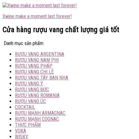
Xwine make a moment last forever!
Cửa hàng rượu vang chất lượng giá tốt
Danh mục sản phẩm
RƯỢU VANG ARGENTINA
RƯỢU VANG NAM PHI
RƯỢU VANG PHÁP
RƯỢU VANG CHI LÊ
RƯỢU VANG TÂY BAN NHA
RƯỢU VANG Ý
RƯỢU VANG ĐỨC
RƯỢU VANG ROMANIA
RƯỢU VANG ÚC
COCKTAIL
RƯỢU MẠNH ARMAGNAC
RƯỢU MẠNH COGNAC
THỰC PHẨM
VOKA
WISKY