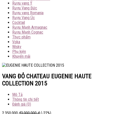
Rượu vang Ý
Rượu Vang Đức
Rượu vang Romania
Rượu Vang Úc
Cocktail
Rượu Mạnh Armagnac
Rượu Mạnh Cognac
Thực phẩm
Voka
Wisky
Phụ kiện
Khuyến mãi
VANG ĐỎ CHATEAU EUGENIE HAUTE
COLLECTION 2015
Mô Tả
Thông tin chi tiết
Đánh giá (0)
2.350.000
₫
3.000.000
₫
(-22%)