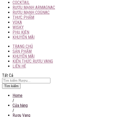
COCKTAIL
RƯỢU MẠNH ARMAGNAC
RƯỢU MẠNH COGNAC
THỰC PHẨM
VOKA
WISKY
PHỤ KIỆN
KHUYẾN MÃI
TRANG CHỦ
SẢN PHẨM
KHUYẾN MÃI
KIẾN THỨC RƯỢU VANG
LIÊN HỆ
Tất Cả
Tìm kiếm
Home
/
Cửa hàng
/
Rượu Vang