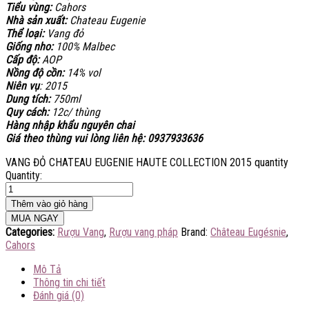
Tiểu vùng:
Cahors
Nhà sản xuất:
Chateau Eugenie
Thể loại:
Vang đỏ
Giống nho:
100%
Malbec
Cấp độ:
AOP
Nồng độ cồn:
14% vol
Niên vụ
: 2015
Dung tích:
750ml
Quy cách:
12c/ thùng
Hàng nhập khẩu nguyên chai
Giá theo thùng vui lòng liên hệ: 0937933636
VANG ĐỎ CHATEAU EUGENIE HAUTE COLLECTION 2015 quantity
Quantity:
Thêm vào giỏ hàng
MUA NGAY
Categories:
Rượu Vang
,
Rượu vang pháp
Brand:
Château Eugésnie
,
Cahors
Mô Tả
Thông tin chi tiết
Đánh giá (0)