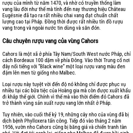
rượu của mình từ năm 1470, và nhờ có truyền thống làm
vang lâu đời như thế mà tính đến nay thương hiệu Château
Eugésnie đã tạo ra rất nhiều chai vang đạt chuẩn chất
lượng cao tại Pháp. Đồng thời được rất nhiều tín đồ rượu
vang trong và ngoài nước tin dùng và săn đón.
Câu chuyên rượu vang của vùng Cahors
Cahors là một xã ở phía Tây Nam/South West nước Pháp, chỉ
cách Bordeaux 100 dặm về phía Đông. Vào thời Trung cổ nơi
đây nổi tiếng với “Black wine” một loại rượu vang màu đen
đậm lên men từ giống nho Malbec.
Loại rượu này tuyệt vời đến độ nó không chỉ được phục vụ
nhiều tại các bữa tiệc của Hoàng gia mà còn được xuất khẩu
đi khắp thế giới. Chính vì thế mà vào thời điểm đó Cahors đã
trở thành vùng sản xuất rượu vang lớn nhất ở Pháp.
Tuy nhiên, vào cuối thế kỷ 19, những cây nho của vùng đã bị
dịch bệnh Phylloxera tấn công. Tiếp đó vào tháng 2 năm
1956, vườn nho Cahors cũng bị băng giá và chiến tranh tàn