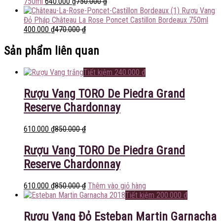
750ml
640.000
₫
750.000
₫
Rượu Vang
Đỏ Pháp Château La Rose Poncet Castillon Bordeaux 750ml
400.000
₫
470.000
₫
Sản phẩm liên quan
Tiết kiệm
240.000
₫
Rượu Vang TORO De Piedra Grand
Reserve Chardonnay
610.000
₫
850.000
₫
Rượu Vang TORO De Piedra Grand
Reserve Chardonnay
610.000
₫
850.000
₫
Thêm vào giỏ hàng
Tiết kiệm
200.000
₫
Rượu Vang Đỏ Esteban Martin Garnacha