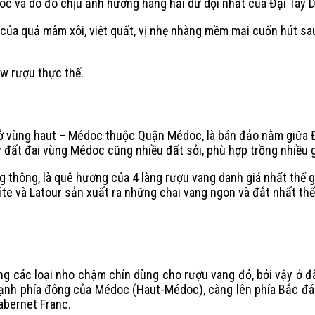
oc và do đó chịu ảnh hưởng hàng hải dữ dội nhất của Đại Tây 
a quả mâm xôi, việt quất, vị nhẹ nhàng mềm mại cuốn hút sau 
ew rượu thực thế.
vùng haut – Médoc thuộc Quận Médoc, là bán đảo nằm giữa Đạ
y đất đai vùng Médoc cũng nhiều đất sỏi, phù hợp trồng nhiều 
ông, là quê hương của 4 làng rượu vang danh giá nhất thế giới
te và Latour sản xuất ra những chai vang ngon và đắt nhất thế 
ồng các loại nho chậm chín dùng cho rượu vang đỏ, bởi vậy ở 
 cạnh phía đông của Médoc (Haut-Médoc), càng lên phía Bắc đá 
abernet Franc.