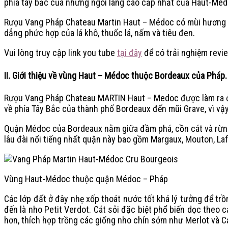
phía tây bắc của những ngôi làng cao cấp nhất của Haut-Med
Rượu Vang Pháp Chateau Martin Haut – Médoc có mùi hương củ
dẳng phức hợp của lá khô, thuốc lá, nấm và tiêu đen.
Vui lòng truy cập link you tube
tại đây
để có trải nghiệm revi
II. Giới thiệu về vùng Haut – Médoc thuộc Bordeaux của Pháp.
Rượu Vang Pháp Chateau MARTIN Haut – Medoc được làm ra ở 
về phía Tây Bắc của thành phố Bordeaux đến mũi Grave, vì vậ
Quận Médoc của Bordeaux nằm giữa đầm phá, cồn cát và rừng th
lâu đài nổi tiếng nhất quận này bao gồm Margaux, Mouton, Lafi
Vùng Haut-Médoc thuộc quận Médoc – Pháp
Các lớp đất ở đây nhẹ xốp thoát nước tốt khá lý tưởng để tr
đến là nho Petit Verdot. Cát sỏi đặc biệt phổ biến dọc theo
hơn, thích hợp trồng các giống nho chín sớm như Merlot và C