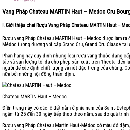
Vang Pháp Chateau MARTIN Haut – Medoc Cru Bour
I. Giới thiệu chai Rượu Vang Pháp Chateau MARTIN Haut – Me
Rượu vang Pháp Chateau MARTIN Haut – Medoc được làm ra ở 
Médoc tương đương với cấp Grand Cru, Grand Cru Classe tại 
Phân hạng này quy định những loại rượu vang thuộc đẳng cấp 
tác và sản lượng tối đa cho phép sản xuất trên 1hecta, đến 
người để xác định chất lượng và nét đặc trưng của chúng. Có n
nữa bởi những hội đồng thẩm định.
Chateau MARTIN Haut – Medoc
Điền trang này có các lô đất nằm ở phía nam của Saint-Esteph
ngâm từ 25 đến 30 ngày tiếp theo theo năm, sau đó quá trình 
Rượu vang Pháp Chateau Martin Haut-Médoc có màu đỏ đậm, cô