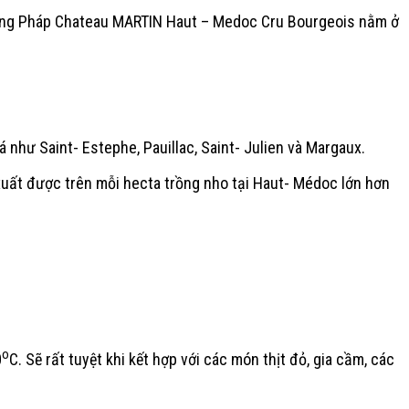
vang Pháp Chateau MARTIN Haut – Medoc Cru Bourgeois nằm ở
 như Saint- Estephe, Pauillac, Saint- Julien và Margaux.
xuất được trên mỗi hecta trồng nho tại Haut- Médoc lớn hơn
o
0
C. Sẽ rất tuyệt khi kết hợp với các món thịt đỏ, gia cầm, các