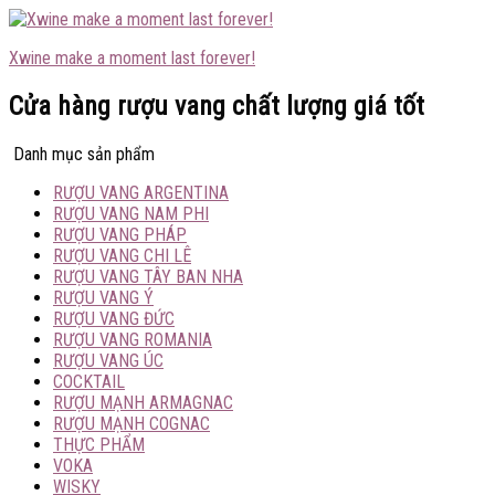
Xwine make a moment last forever!
Cửa hàng rượu vang chất lượng giá tốt
Danh mục sản phẩm
RƯỢU VANG ARGENTINA
RƯỢU VANG NAM PHI
RƯỢU VANG PHÁP
RƯỢU VANG CHI LÊ
RƯỢU VANG TÂY BAN NHA
RƯỢU VANG Ý
RƯỢU VANG ĐỨC
RƯỢU VANG ROMANIA
RƯỢU VANG ÚC
COCKTAIL
RƯỢU MẠNH ARMAGNAC
RƯỢU MẠNH COGNAC
THỰC PHẨM
VOKA
WISKY