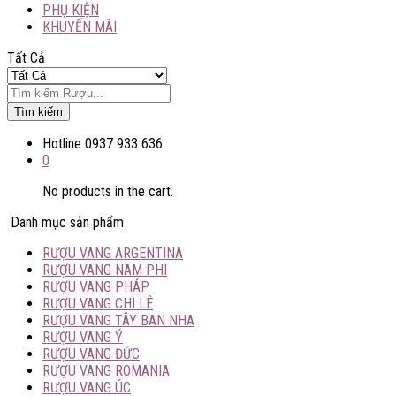
PHỤ KIỆN
KHUYẾN MÃI
Tất Cả
Tìm kiếm
Hotline
0937 933 636
0
No products in the cart.
Danh mục sản phẩm
RƯỢU VANG ARGENTINA
RƯỢU VANG NAM PHI
RƯỢU VANG PHÁP
RƯỢU VANG CHI LÊ
RƯỢU VANG TÂY BAN NHA
RƯỢU VANG Ý
RƯỢU VANG ĐỨC
RƯỢU VANG ROMANIA
RƯỢU VANG ÚC