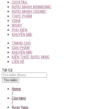
COCKTAIL
RƯỢU MẠNH ARMAGNAC
RƯỢU MẠNH COGNAC
THỰC PHẨM
VOKA
WISKY
PHỤ KIỆN
KHUYẾN MÃI
TRANG CHỦ
SẢN PHẨM
KHUYẾN MÃI
KIẾN THỨC RƯỢU VANG
LIÊN HỆ
Tất Cả
Tìm kiếm
Home
/
Cửa hàng
/
Rượu Vang