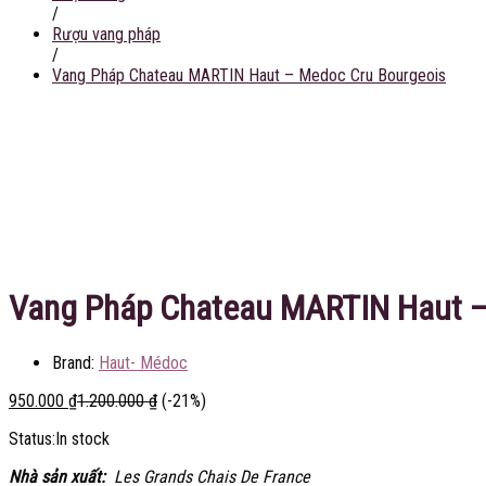
/
Rượu vang pháp
/
Vang Pháp Chateau MARTIN Haut – Medoc Cru Bourgeois
Tiết kiệm
250.000
₫
Vang Pháp Chateau MARTIN Haut –
Brand:
Haut- Médoc
950.000
₫
1.200.000
₫
(-21%)
Status:
In stock
Nhà sản xuất:
Les Grands Chais De France