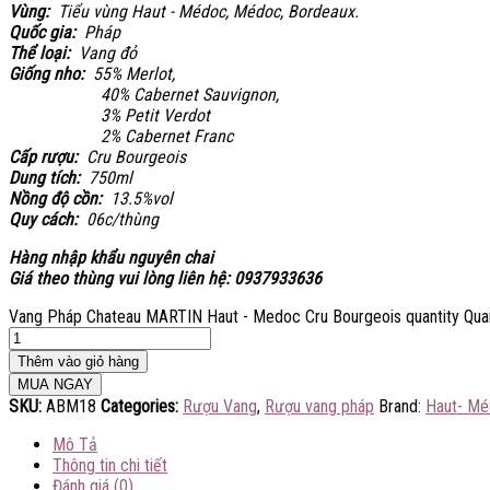
Vùng:
Tiểu vùng Haut - Médoc, Médoc, Bordeaux.
Quốc gia:
Pháp
Thể loại:
Vang đỏ
Giống nho:
55
% Merlot,
40% Cabernet Sauvignon,
3% Petit Verdot
2% Cabernet Franc
Cấp rượu:
Cru Bourgeois
Dung tích:
750ml
Nồng độ cồn:
13.5%vol
Quy cách:
06c/thùng
Hàng nhập khẩu nguyên chai
Giá theo thùng vui lòng liên hệ: 0937933636
Vang Pháp Chateau MARTIN Haut - Medoc Cru Bourgeois quantity
Quan
Thêm vào giỏ hàng
MUA NGAY
SKU:
ABM18
Categories:
Rượu Vang
,
Rượu vang pháp
Brand:
Haut- M
Mô Tả
Thông tin chi tiết
Đánh giá (0)