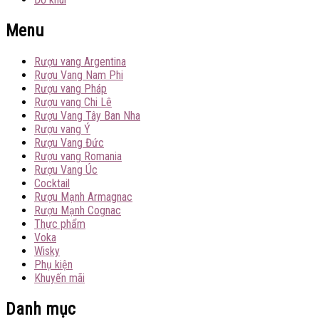
Menu
Rượu vang Argentina
Rượu Vang Nam Phi
Rượu vang Pháp
Rượu vang Chi Lê
Rượu Vang Tây Ban Nha
Rượu vang Ý
Rượu Vang Đức
Rượu vang Romania
Rượu Vang Úc
Cocktail
Rượu Mạnh Armagnac
Rượu Mạnh Cognac
Thực phẩm
Voka
Wisky
Phụ kiện
Khuyến mãi
Danh mục