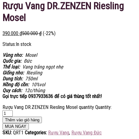
Rượu Vang DR.ZENZEN Riesling
Mosel
390.000
₫
500.000
₫
(-22%)
Status:
In stock
Vùng nho:
Mosel
Quốc gia:
Đức
Thể loại:
Vang trắng ngọt nhẹ
Giống nho:
Riesling
Dung tích:
750ml
Nồng độ cồn:
10%vol
Quy cách:
12c/thùng
Gọi trực tiếp 0937933636 để có giá thùng tốt nhất!
Rượu Vang DR.ZENZEN Riesling Mosel quantity
Quantity:
Thêm vào giỏ hàng
MUA NGAY
SKU:
QRT1
Categories:
Rượu Vang
,
Rượu Vang Đức