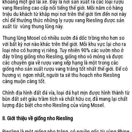
khoảng một giờ lái xe. Đây là nơi sản xuất ra các loại rượu
vang Riesling cao cấp nổi tiếng thế giới. Mỗi năm có hàng
triệu du khách từ khắp mọi nơi trên thế giới tìm đến nơi này
chỉ để thưởng thức những ly rượu vang Riesling được sản
xuất từ vùng thung lũng này.
Thung lũng Mosel có nhiều sườn đá dốc trồng nho hơn so
với bất kỳ nơi nào khác trên thế giới. Mỗi khu vực lại cho ra
loại nho có hương vị riêng. Tuy nhiên 90% các vườn nho ở
đây trồng giống nho Riesling, giống nho vỏ mỏng và được
các chuyên gia về rượu vang xếp hạng là một trong các
giống nho sản xuất rượu vang trắng tốt nhất thế giới. Để có
hương vị ngon nhất, người ta sẽ thu hoạch nho Riesling
càng muộn càng tốt.
Chính địa hình đất đá vỉa, loại đá hạt mịn được hình thành từ
bùn đất sét giàu trầm tích và chất hữu cơ, đã mang lại chất
lượng đặc biệt cho nho Riesling của vùng Mosel.
II. Giới thiệu về giống nho Riesling
Riesling là một giống nho trắng, có nguồn gốc từ vùng Rhine