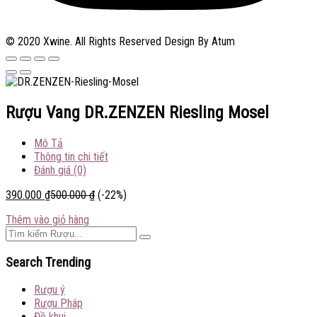
© 2020 Xwine. All Rights Reserved Design By Atum
Rượu Vang DR.ZENZEN Riesling Mosel
Mô Tả
Thông tin chi tiết
Đánh giá (0)
390.000
₫
500.000
₫
(-22%)
Thêm vào giỏ hàng
Search Trending
Rượu ý
Rượu Pháp
Đồ khui