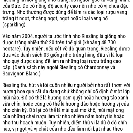
của Đức. Do có nồng độ acidity cao nên nho có vị chua đặc
trưng. Nho thường được dùng để làm ra các loại rượu vang
trắng ít ngọt, thoảng ngọt, ngọt hoặc loại vang nổ
(sparkling).
Vào năm 2004, người ta ước tính nho Riesling là giống nho
được trồng nhiều thứ 20 trên thế giới (khoảng 48.700
hectare). Tuy nhiên, nếu xét về độ quan trọng, Riesling được
đưa vào danh sách 03 giống nho trắng hàng đầu vì là loại
nho quý được dùng để làm ra những loại rượu trắng cao
cấp. (Danh sách này ngoài Riesling có Chardonnay và
Sauvignon Blanc.)
Riesling thu hút và lôi cuốn nhiều người bởi nho rất thơm với
hương hoa quả rất đa dạng chứ không chỉ cố định ở một lớp
mùi nào. Đó có thể là hương cam quýt hoặc hương táo xanh
vừa chín, hoặc cũng có thể là hương đào hoặc hương vị của
nho chín kỹ. Đó lại có thể là mùi quả mơ khô, mùi mật ong
của những chai rượu làm từ nho nhiễm nấm botrytis hoặc
nho thu hoạch muộn. Tuy nhiên, điểm thú vị là dù ở độ chín
nào, vị ngọt và vị chát của nho đều làm nổi bật nhau theo