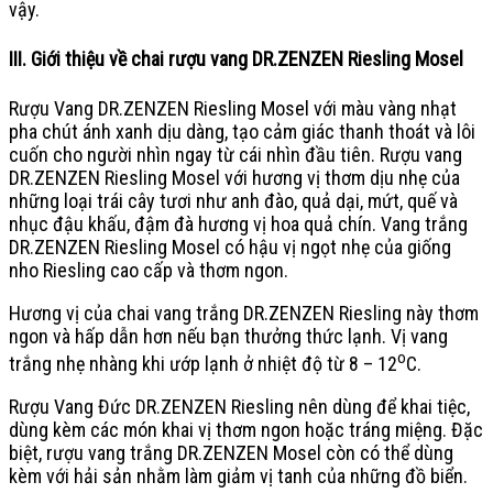
vậy.
III. Giới thiệu về chai rượu vang DR.ZENZEN Riesling Mosel
Rượu Vang DR.ZENZEN Riesling Mosel với màu vàng nhạt
pha chút ánh xanh dịu dàng, tạo cảm giác thanh thoát và lôi
cuốn cho người nhìn ngay từ cái nhìn đầu tiên. Rượu vang
DR.ZENZEN Riesling Mosel với hương vị thơm dịu nhẹ của
những loại trái cây tươi như anh đào, quả dại, mứt, quế và
nhục đậu khấu, đậm đà hương vị hoa quả chín. Vang trắng
DR.ZENZEN Riesling Mosel có hậu vị ngọt nhẹ của giống
nho Riesling cao cấp và thơm ngon.
Hương vị của chai vang trắng DR.ZENZEN Riesling này thơm
ngon và hấp dẫn hơn nếu bạn thưởng thức lạnh. Vị vang
o
trắng nhẹ nhàng khi ướp lạnh ở nhiệt độ từ 8 – 12
C.
Rượu Vang Đức DR.ZENZEN Riesling nên dùng để khai tiệc,
dùng kèm các món khai vị thơm ngon hoặc tráng miệng. Đặc
biệt, rượu vang trắng DR.ZENZEN Mosel còn có thể dùng
kèm với hải sản nhằm làm giảm vị tanh của những đồ biển.