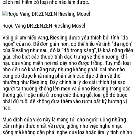
cách mà hiếm có loại nho nào làm được.
Rượu Vang DR.ZENZEN Riesling Mosel
Với giới am hiểu vang, Riesling được yêu thích bởi tính “đa
ngôn” của nó. Để đơn giản hơn, có thể hiểu về tính “đa ngôn”
của Riesling như sau, đó là “độ trong sáng”, là khả năng diễn
giải, cho biết các thuộc tính đặc trưng về thổ nhưỡng, khí
hậu của vùng miền nơi mà cây nho được trồng. Tuy mỗi loại
nho đều có khả năng này nhưng không phải loại nho nào
cũng có được khả năng phản ánh các đặc điểm về thổ
nhưỡng như Riesling. Đây chính là lý do giải thích tại sao
người ta thường không lên men và ủ nho Riesling trong các
thùng gỗ. Hoặc nếu ủ trong các thùng gỗ, loại gỗ đó buộc
phải đủ tuổi để không đưa thêm vào rượu bất kỳ hương vị
nào.
Mục đích của việc này là mang tới cho người uống những
cảm nhận thực nhất về rượu, giống như việc nghe nhạc
sống mà không cần phải nghe qua loa hoặc âm ly tinh chỉnh