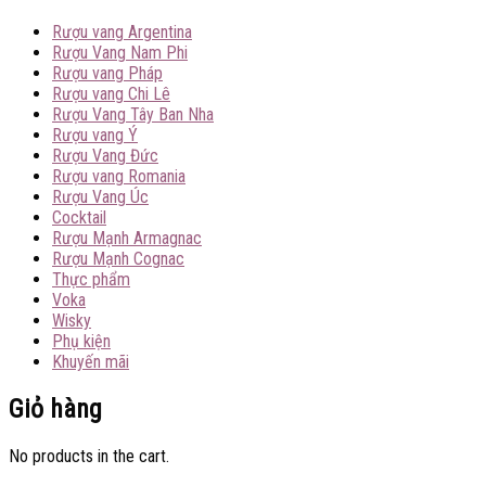
Rượu vang Argentina
Rượu Vang Nam Phi
Rượu vang Pháp
Rượu vang Chi Lê
Rượu Vang Tây Ban Nha
Rượu vang Ý
Rượu Vang Đức
Rượu vang Romania
Rượu Vang Úc
Cocktail
Rượu Mạnh Armagnac
Rượu Mạnh Cognac
Thực phẩm
Voka
Wisky
Phụ kiện
Khuyến mãi
Giỏ hàng
No products in the cart.