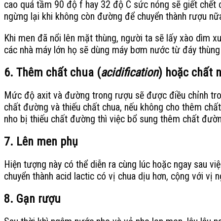
cao quá tầm 90 độ f hay 32 độ C sức nóng sẽ giết chết 
ngừng lại khi không còn đường để chuyển thành rượu nữ
Khi men đã nổi lên mặt thùng, người ta sẽ lấy xào dìm 
các nhà máy lớn họ sẽ dùng máy bơm nước từ đáy thùng lê
6.
Thêm chất chua (
acidification
) hoặc chất n
Mức độ axit và đường trong rượu sẽ được điều chỉnh tron
chất đường và thiếu chất chua, nếu không cho thêm chất 
nho bị thiếu chất đường thì việc bổ sung thêm chất đườ
7. Lên men phụ
Hiện tượng này có thể diễn ra cùng lúc hoặc ngay sau vi
chuyển thành acid lactic có vị chua dịu hơn, cộng với 
8. Gạn rượu