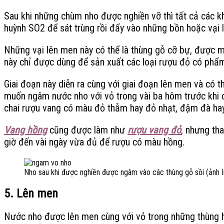
Sau khi những chùm nho được nghiền vỡ thì tất cả các kh
huỳnh SO2 để sát trùng rồi đẩy vào những bồn hoặc vại 
Những vại lên men này có thể là thùng gỗ cỡ bự, được mở
này chỉ được dùng để sản xuất các loại rượu đỏ có phẩm
Giai đoạn này diễn ra cùng với giai đoạn lên men và có t
muốn ngâm nước nho với vỏ trong vài ba hôm trước khi 
chai rượu vang có màu đỏ thẫm hay đỏ nhạt, đậm đà hay
Vang hồng
cũng được làm như
rượu vang đỏ
, nhưng tha
giờ đến vài ngày vừa đủ để rượu có màu hồng.
Nho sau khi được nghiền được ngâm vào các thùng gỗ sồi (ảnh I
5. Lên men
Nước nho được lên men cùng với vỏ trong những thùng ha