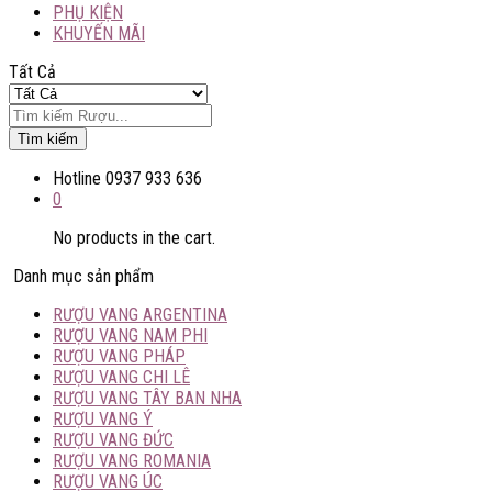
PHỤ KIỆN
KHUYẾN MÃI
Tất Cả
Tìm kiếm
Hotline
0937 933 636
0
No products in the cart.
Danh mục sản phẩm
RƯỢU VANG ARGENTINA
RƯỢU VANG NAM PHI
RƯỢU VANG PHÁP
RƯỢU VANG CHI LÊ
RƯỢU VANG TÂY BAN NHA
RƯỢU VANG Ý
RƯỢU VANG ĐỨC
RƯỢU VANG ROMANIA
RƯỢU VANG ÚC