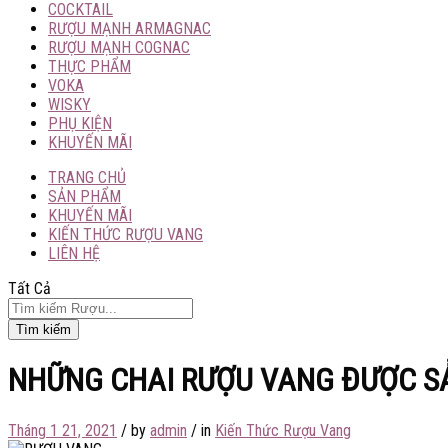
COCKTAIL
RƯỢU MẠNH ARMAGNAC
RƯỢU MẠNH COGNAC
THỰC PHẨM
VOKA
WISKY
PHỤ KIỆN
KHUYẾN MÃI
TRANG CHỦ
SẢN PHẨM
KHUYẾN MÃI
KIẾN THỨC RƯỢU VANG
LIÊN HỆ
Tất Cả
Tìm kiếm
NHỮNG CHAI RƯỢU VANG ĐƯỢC S
Tháng 1 21, 2021
/
by
admin
/
in
Kiến Thức Rượu Vang