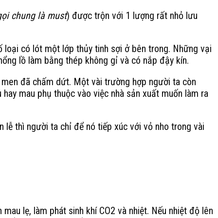
gọi chung là must
) được trộn với 1 lượng rất nhỏ lưu
oại có lót một lớp thủy tinh sợi ở bên trong. Những vại
hổng lồ làm bằng thép không gỉ và có nắp đậy kín.
lên men đã chấm dứt. Một vài trường hợp người ta còn
u hay mau phụ thuộc vào việc nhà sản xuất muốn làm ra
lễ thì người ta chỉ để nó tiếp xúc với vỏ nho trong vài
au lẹ, làm phát sinh khí CO2 và nhiệt. Nếu nhiệt độ lên