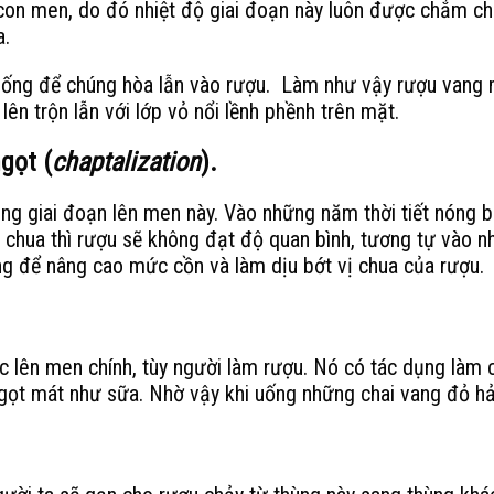
con men, do đó nhiệt độ giai đoạn này luôn được chắm chú
a.
xuống để chúng hòa lẫn vào rượu. Làm như vậy rượu vang m
n trộn lẫn với lớp vỏ nổi lềnh phềnh trên mặt.
gọt (
chaptalization
).
g giai đoạn lên men này. Vào những năm thời tiết nóng bứ
chua thì rượu sẽ không đạt độ quan bình, tương tự vào nh
ng để nâng cao mức cồn và làm dịu bớt vị chua của rượu.
ệc lên men chính, tùy người làm rượu. Nó có tác dụng làm 
vị ngọt mát như sữa. Nhờ vậy khi uống những chai vang đ