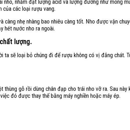
hái nho, nhằm đạt lượng acid và lượng đường như mong mu
n của các loại rượu vang.
à càng nhẹ nhàng bao nhiêu càng tốt. Nho được vận chuyể
ảy hét nước nho ra ngoài.
chất lượng.
 ta sẽ loại bỏ chúng đi để rượu không có vị đắng chát. Tu
t thùng gỗ rồi dùng chân đạp cho trái nho vỡ ra. Sau này 
 việc đó được thay thế bằng máy nghiền hoặc máy ép.