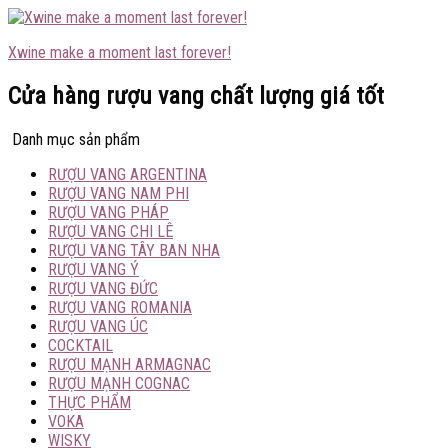
Xwine make a moment last forever!
Cửa hàng rượu vang chất lượng giá tốt
Danh mục sản phẩm
RƯỢU VANG ARGENTINA
RƯỢU VANG NAM PHI
RƯỢU VANG PHÁP
RƯỢU VANG CHI LÊ
RƯỢU VANG TÂY BAN NHA
RƯỢU VANG Ý
RƯỢU VANG ĐỨC
RƯỢU VANG ROMANIA
RƯỢU VANG ÚC
COCKTAIL
RƯỢU MẠNH ARMAGNAC
RƯỢU MẠNH COGNAC
THỰC PHẨM
VOKA
WISKY