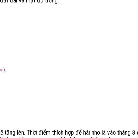
, đất đai và mật độ trồng.
on).
 tăng lên. Thời điểm thích hợp để hái nho là vào tháng 8 