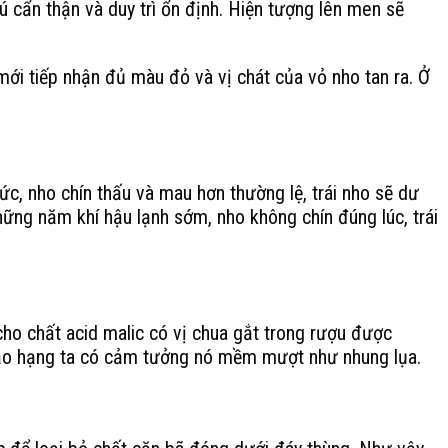
 cẩn thận và duy trì ổn định. Hiện tượng lên men sẽ
ới tiếp nhận đủ màu đỏ và vị chát của vỏ nho tan ra. Ở
c, nho chín thấu và mau hơn thường lệ, trái nho sẽ dư
ững năm khí hậu lạnh sớm, nho không chín đúng lúc, trái
cho chất acid malic có vị chua gắt trong rượu được
ỏ hảo hạng ta có cảm tưởng nó mềm mượt như nhung lụa.