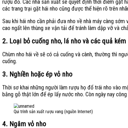
rượu đỏ. Các nhà sản xuất sẽ quyết định thời điểm gặt 
các trang trại gặt hái nho cũng được thể hiện rõ trên nhã
Sau khi hái nho cần phải đưa nho về nhà máy càng sớm v
cao ngất lên thùng xe vận tải để tránh làm dập vỡ và ch
2.
Loại bỏ cuống nho, lá nho và các quả kém 
Chùm nho hái về sẽ có cả cuống và cành, thường thì người
cuống.
3.
Nghiền hoặc ép vỏ nho
Thời sơ khai những người làm rượu họ đổ trái nho vào mộ
bằng gỗ thật lớn để ép lấy nước nho. Còn ngày nay công
Qui trình sản xuất rượu vang (nguồn Internet)
4.
Ngâm vỏ nho