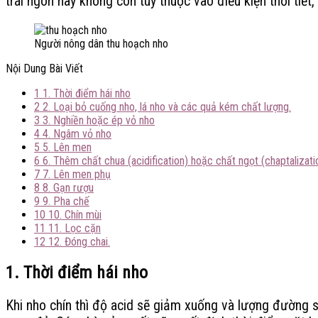
trái ngon hay không còn tùy thuộc vào điều kiện thời tiết
Người nông dân thu hoạch nho
Nội Dung Bài Viết
1
1. Thời điểm hái nho
2
2. Loại bỏ cuống nho, lá nho và các quả kém chất lượng.
3
3. Nghiền hoặc ép vỏ nho
4
4. Ngâm vỏ nho
5
5. Lên men
6
6. Thêm chất chua (acidification) hoặc chất ngọt (chaptalizati
7
7. Lên men phụ
8
8. Gạn rượu
9
9. Pha chế
10
10. Chín mùi
11
11. Lọc cặn
12
12. Đóng chai.
1.
Thời điểm hái nho
Khi nho chín thì độ acid sẽ giảm xuống và lượng đường sẽ