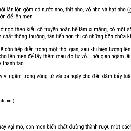
ối lẫn lộn gồm có nước nho, thịt nho, vỏ nho và hạt nho (
lớn để lên men.
 ngỏ theo kiểu cổ truyền hoặc bể làm xi măng, có một số l
 chất thông thường, tân tiến hơn thì có những bồn chứa k
hể còn tiếp diễn trong một thời gian, sau khi hiện tượng 
cho lên men để lấy thêm màu đỏ từ vỏ. Thời gian ngâm lâ
 thanh tao.
y vì ngâm trong vòng từ vài ba ngày cho đến dăm bảy tuần 
nternet)
y vại mở, con men biến chất đường thành rượu một cách m