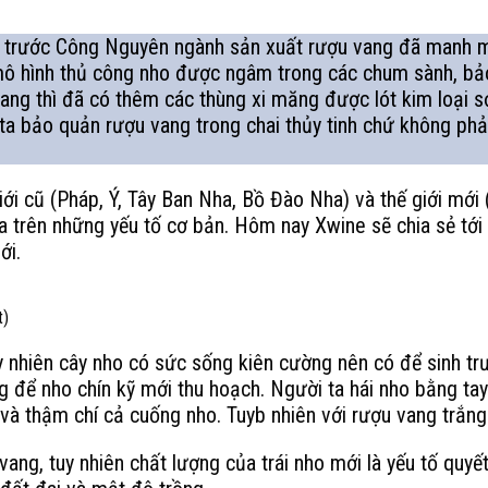
rước Công Nguyên ngành sản xuất rượu vang đã manh mún 
mô hình thủ công nho được ngâm trong các chum sành, bảo 
ang thì đã có thêm các thùng xi măng được lót kim loại sợ
ta bảo quản rượu vang trong chai thủy tinh chứ không phả
giới cũ (Pháp, Ý, Tây Ban Nha, Bồ Đào Nha) và thế giới mới
dựa trên những yếu tố cơ bản. Hôm nay Xwine sẽ chia sẻ t
ới.
t)
tuy nhiên cây nho có sức sống kiên cường nên có để sinh tr
 để nho chín kỹ mới thu hoạch. Người ta hái nho bằng tay
 và thậm chí cả cuống nho. Tuyb nhiên với rượu vang trắng
vang, tuy nhiên chất lượng của trái nho mới là yếu tố quy