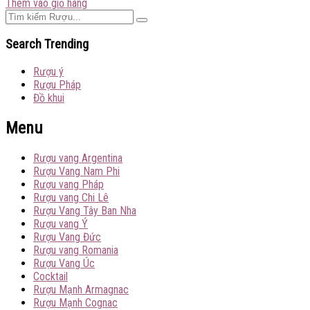
Thêm vào giỏ hàng
Search Trending
Rượu ý
Rượu Pháp
Đồ khui
Menu
Rượu vang Argentina
Rượu Vang Nam Phi
Rượu vang Pháp
Rượu vang Chi Lê
Rượu Vang Tây Ban Nha
Rượu vang Ý
Rượu Vang Đức
Rượu vang Romania
Rượu Vang Úc
Cocktail
Rượu Mạnh Armagnac
Rượu Mạnh Cognac