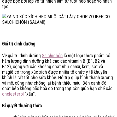
được bọc bởi lớp vỏ tự nhiên làm từ ruột heo hoặc vỏ nhân
tạo.
Giá trị dinh dưỡng
Về giá trị dinh dưỡng
Salchichón
là một loại thực phẩm có
hàm lượng dinh dưỡng khá cao các vitamin B (B1, B2 và
B12), cộng với các khoáng chất như canxi, kẽm, sắt và
magiê có trong xúc xích được nhiều tổ chức y tế khuyến
khích là rất tốt cho sức khỏe. Hỗ trợ giúp hình thành xương
và mô, cũng như chống lại bệnh thiếu máu. Bên cạnh đó
chất béo không bão hoà có trong thịt còn giúp hạn chế các
cholesterol
“xấu”.
Bí quyết thưởng thức