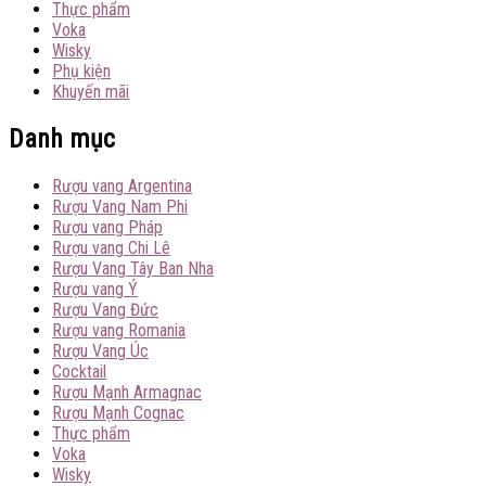
Thực phẩm
Voka
Wisky
Phụ kiện
Khuyến mãi
Danh mục
Rượu vang Argentina
Rượu Vang Nam Phi
Rượu vang Pháp
Rượu vang Chi Lê
Rượu Vang Tây Ban Nha
Rượu vang Ý
Rượu Vang Đức
Rượu vang Romania
Rượu Vang Úc
Cocktail
Rượu Mạnh Armagnac
Rượu Mạnh Cognac
Thực phẩm
Voka
Wisky