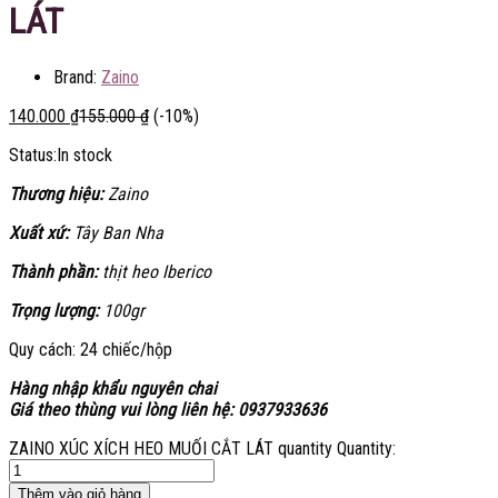
LÁT
Brand:
Zaino
140.000
₫
155.000
₫
(-10%)
Status:
In stock
Thương hiệu:
Zaino
Xuất xứ:
Tây Ban Nha
Thành phần:
thịt heo Iberico
Trọng lượng:
100gr
Quy cách: 24 chiếc/hộp
Hàng nhập khẩu nguyên chai
Giá theo thùng vui lòng liên hệ: 0937933636
ZAINO XÚC XÍCH HEO MUỐI CẮT LÁT quantity
Quantity:
Thêm vào giỏ hàng