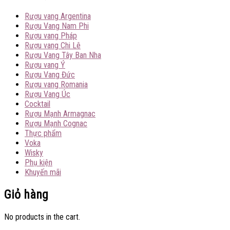
Rượu vang Argentina
Rượu Vang Nam Phi
Rượu vang Pháp
Rượu vang Chi Lê
Rượu Vang Tây Ban Nha
Rượu vang Ý
Rượu Vang Đức
Rượu vang Romania
Rượu Vang Úc
Cocktail
Rượu Mạnh Armagnac
Rượu Mạnh Cognac
Thực phẩm
Voka
Wisky
Phụ kiện
Khuyến mãi
Giỏ hàng
No products in the cart.