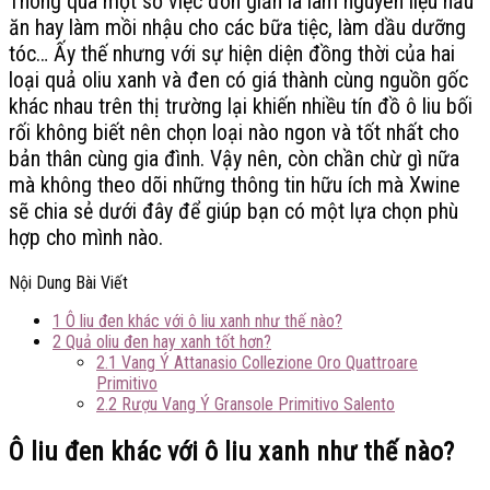
Thông qua một số việc đơn giản là làm nguyên liệu nấu
ăn hay làm mồi nhậu cho các bữa tiệc, làm dầu dưỡng
tóc… Ấy thế nhưng với sự hiện diện đồng thời của hai
loại quả oliu xanh và đen có giá thành cùng nguồn gốc
khác nhau trên thị trường lại khiến nhiều tín đồ ô liu bối
rối không biết nên chọn loại nào ngon và tốt nhất cho
bản thân cùng gia đình. Vậy nên, còn chần chừ gì nữa
mà không theo dõi những thông tin hữu ích mà Xwine
sẽ chia sẻ dưới đây để giúp bạn có một lựa chọn phù
hợp cho mình nào.
Nội Dung Bài Viết
1
Ô liu đen khác với ô liu xanh như thế nào?
2
Quả oliu đen hay xanh tốt hơn?
2.1
Vang Ý Attanasio Collezione Oro Quattroare
Primitivo
2.2
Rượu Vang Ý Gransole Primitivo Salento
Ô liu đen khác với ô liu xanh như thế nào?