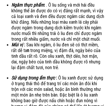
Ngâm thực phẩm
:
. Ô liu sống và mới hái đều
không thể ăn được do có vị đắng rất mạnh, vì vậy
cả loại xanh và đen đều được ngâm các dung dịch
khử đắng. Nếu những loại màu xanh lá cây phải
được ngâm trong dung dịch kiềm trước khi ngâm
nước muối thì những trái ô liu đen chỉ được ngâm
trong rất nhiều giấm, nước và chỉ một chút muối.
Mùi vị
:
Sau khi ngâm, ô liu đen sẽ có thịt mềm,
rất dễ ta
n
trong miệng, vị đậm đà, ngậy béo của
tinh dầu rất rõ. Còn oliu xanh, thịt dẻo, hơi mặn,
dai, ngậy béo của tinh dầu không được rõ nhưng
lại đậm chất tươi, non trẻ.
Sử dụng trong ẩm thực
:
Ô liu xanh được sử dụng
ở trạng thái thô để trang trí các món ăn đôi khi
trộn với các món salad, hoặc ăn bình thường như
một món ăn nhẹ trên bàn. Đặc biệt là ô liu xanh
không bao giờ được nấu chín hoặc đun nóng vì