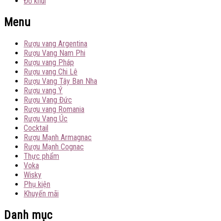
Đồ khui
Menu
Rượu vang Argentina
Rượu Vang Nam Phi
Rượu vang Pháp
Rượu vang Chi Lê
Rượu Vang Tây Ban Nha
Rượu vang Ý
Rượu Vang Đức
Rượu vang Romania
Rượu Vang Úc
Cocktail
Rượu Mạnh Armagnac
Rượu Mạnh Cognac
Thực phẩm
Voka
Wisky
Phụ kiện
Khuyến mãi
Danh mục