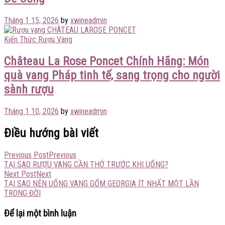
Tháng 1 15, 2026
by
xwineadmin
Kiến Thức Rượu Vang
Château La Rose Poncet Chính Hãng: Món
quà vang Pháp tinh tế, sang trọng cho người
sành rượu
Tháng 1 10, 2026
by
xwineadmin
Điều hướng bài viết
Previous Post
Previous
TẠI SAO RƯỢU VANG CẦN THỞ TRƯỚC KHI UỐNG?
Next Post
Next
TẠI SAO NÊN UỐNG VANG GỐM GEORGIA ÍT NHẤT MỘT LẦN
TRONG ĐỜI
Để lại một bình luận