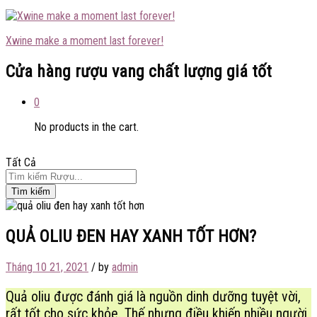
Xwine make a moment last forever!
Cửa hàng rượu vang chất lượng giá tốt
0
No products in the cart.
Tất Cả
Tìm kiếm
QUẢ OLIU ĐEN HAY XANH TỐT HƠN?
Tháng 10 21, 2021
/
by
admin
Quả oliu được đánh giá là nguồn dinh dưỡng tuyệt vời,
rất tốt cho sức khỏe. Thế nhưng điều khiến nhiều người