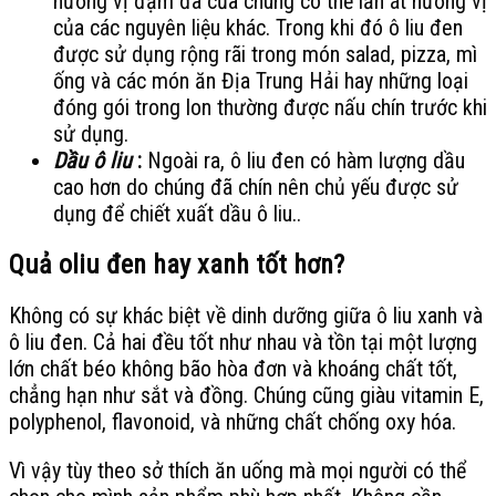
hương vị đậm đà của chúng có thể lấn át hương vị
của các nguyên liệu khác. Trong khi đó ô liu đen
được sử dụng rộng rãi trong món salad, pizza, mì
ống và các món ăn Địa Trung Hải hay những loại
đóng gói trong lon thường được nấu chín trước khi
sử dụng.
Dầu ô liu
:
Ngoài ra, ô liu đen có hàm lượng dầu
cao hơn do chúng đã chín nên chủ yếu được sử
dụng để chiết xuất dầu ô liu..
Quả oliu đen hay xanh tốt hơn?
Không có sự khác biệt về dinh dưỡng giữa ô liu xanh và
ô liu đen. Cả hai đều tốt như nhau và tồn tại một lượng
lớn chất béo không bão hòa đơn và khoáng chất tốt,
chẳng hạn như sắt và đồng. Chúng cũng giàu vitamin E,
polyphenol, flavonoid, và những chất chống oxy hóa.
Vì vậy tùy theo sở thích ăn uống mà mọi người có thể