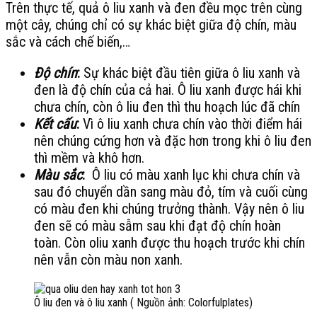
Trên thực tế, quả ô liu xanh và đen đều mọc trên cùng
một cây, chúng chỉ có sự khác biệt giữa độ chín, màu
sắc và cách chế biến,…
Độ chín
:
Sự khác biệt đầu tiên giữa ô liu xanh và
đen là độ chín của cả hai. Ô liu xanh được hái khi
chưa chín, còn ô liu đen thì thu hoạch lúc đã chín
Kết cấu
:
Vì ô liu xanh chưa chín vào thời điểm hái
nên chúng cứng
hơn và đặc hơn trong khi ô liu đen
thì mềm và khô hơn.
Màu sắc
:
Ô liu có màu xanh lục khi chưa chín và
sau đó chuyển dần sang màu đỏ, tím và cuối cùng
có màu đen khi chúng trưởng thành. Vậy nên ô liu
đen sẽ có màu sẫm sau khi đạt độ chín hoàn
toàn. Còn oliu xanh được thu hoạch trước khi chín
nên vẫn còn màu non xanh.
Ô liu đen và ô liu xanh ( Nguồn ảnh: Colorfulplates)