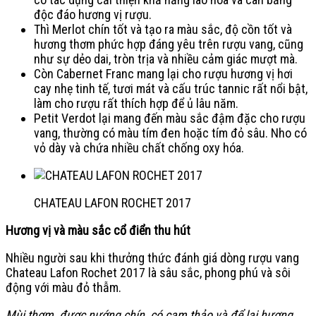
độc đáo hương vị rượu.
Thì Merlot chín tốt và tạo ra màu sắc, độ cồn tốt và
hương thơm phức hợp đáng yêu trên rượu vang, cũng
như sự dẻo dai, tròn trịa và nhiều cảm giác mượt mà.
Còn Cabernet Franc mang lại cho rượu hương vị hơi
cay nhẹ tinh tế, tươi mát và cấu trúc tannic rất nổi bật,
làm cho rượu rất thích hợp để ủ lâu năm.
Petit Verdot lại mang đến màu sắc đậm đặc cho rượu
vang, thường có màu tím đen hoặc tím đỏ sâu. Nho có
vỏ dày và chứa nhiều chất chống oxy hóa.
CHATEAU LAFON ROCHET 2017
Hương vị và màu sắc cổ điển thu hút
Nhiều người sau khi thưởng thức đánh giá dòng rượu vang
Chateau Lafon Rochet 2017 là sâu sắc, phong phú và sôi
động với màu đỏ thẫm.
Mùi thơm, được nướng chín, có cam thảo và để lại hương