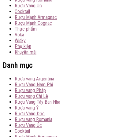
Rượu Vang Úc
Cocktail
Rượu Mạnh Armagnac
Rượu Mạnh Cognac
Thực phẩm
Voka
Wisky
Phụ kiện
Khuyến mãi
Danh mục
Rượu vang Argentina
Rượu Vang Nam Phi
Rượu vang Pháp
Rượu vang Chi Lê
Rượu Vang Tây Ban Nha
Rượu vang Ý
Rượu Vang Đức
Rượu vang Romania
Rượu Vang Úc
Cocktail
Rượu Mạnh Armagnac