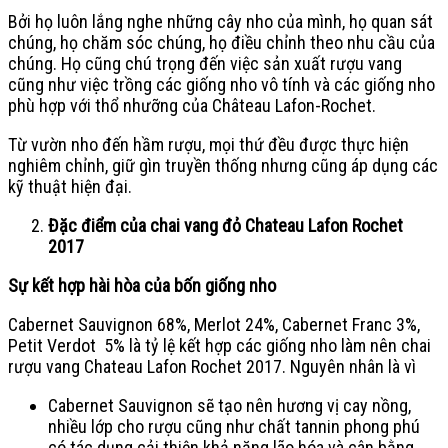
Bởi họ luôn lắng nghe những cây nho của mình, họ quan sát
chúng, họ chăm sóc chúng, họ điều chỉnh theo nhu cầu của
chúng. Họ cũng chú trọng đến việc sản xuất rượu vang
cũng như việc trồng các giống nho vô tính và các giống nho
phù hợp với thổ nhưỡng của Château Lafon-Rochet.
Từ vườn nho đến hầm rượu, mọi thứ đều được thực hiện
nghiêm chỉnh, giữ gìn truyền thống nhưng cũng áp dụng các
kỹ thuật hiện đại.
Đặc điểm của chai vang đỏ Chateau Lafon Rochet
2017
Sự kết hợp hài hòa của bốn giống nho
Cabernet Sauvignon 68%, Merlot 24%, Cabernet Franc 3%,
Petit Verdot 5% là tỷ lệ kết hợp các giống nho làm nên chai
rượu vang Chateau Lafon Rochet 2017. Nguyên nhân là vì
Cabernet Sauvignon sẽ tạo nên hương vị cay nồng,
nhiều lớp cho rượu cũng như chất tannin phong phú
có tác dụng cải thiện khả năng lão hóa và cân bằng