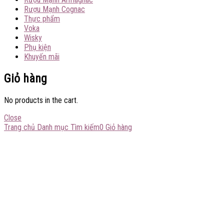
Rượu Mạnh Cognac
Thực phẩm
Voka
Wisky
Phụ kiện
Khuyến mãi
Giỏ hàng
No products in the cart.
Close
Trang chủ
Danh mục
Tìm kiếm
0
Giỏ hàng