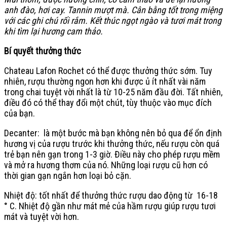
anh đào, hơi cay. Tannin mượt mà. Cân bằng tốt trong miệng
với các ghi chú rối rắm.
Kết thúc ngọt ngào và tươi mát trong
khi tìm lại hương cam thảo.
Bí quyết thưởng thức
Chateau Lafon Rochet có thể được thưởng thức sớm. Tuy
nhiên, rượu thường ngon hơn khi được ủ ít nhất vài năm
trong chai tuyệt vời nhất là từ 10-25 năm đầu đời. Tất nhiên,
điều đó có thể thay đổi một chút, tùy thuộc vào mục đích
của bạn.
Decanter: là một bước mà bạn không nên bỏ qua để ổn định
hương vị của rượu trước khi thưởng thức, nếu rượu còn quá
trẻ bạn nên gạn trong 1-3 giờ. Điều này cho phép rượu mềm
và mở ra hương thơm của nó. Những loại rượu cũ hơn có
thời gian gạn ngắn hơn loại bỏ cặn.
Nhiệt độ: tốt nhất để thưởng thức rượu dao động từ 16-18
° C. Nhiệt độ gần như mát mẻ của hầm rượu giúp rượu tươi
mát và tuyệt vời hơn.