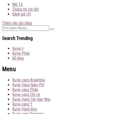
Mô Tả
Thông tin chi tiết
Đánh giá (0)
Thêm vào giỏ hàng
Search Trending
Rượu ý
Rượu Pháp
Đồ khui
Menu
Rượu vang Argentina
Rượu Vang Nam Phi
Rượu vang Pháp
Rượu vang Chi Lê
Rượu Vang Tây Ban Nha
Rượu vang Ý
Rượu Vang Đức
Rượu vang Romania