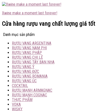
Xwine make a moment last forever!
Cửa hàng rượu vang chất lượng giá tốt
Danh mục sản phẩm
RƯỢU VANG ARGENTINA
RƯỢU VANG NAM PHI
RƯỢU VANG PHÁP
RƯỢU VANG CHI LÊ
RƯỢU VANG TÂY BAN NHA
RƯỢU VANG Ý
RƯỢU VANG ĐỨC
RƯỢU VANG ROMANIA
RƯỢU VANG ÚC
COCKTAIL
RƯỢU MẠNH ARMAGNAC
RƯỢU MẠNH COGNAC
THỰC PHẨM
VOKA
WISKY