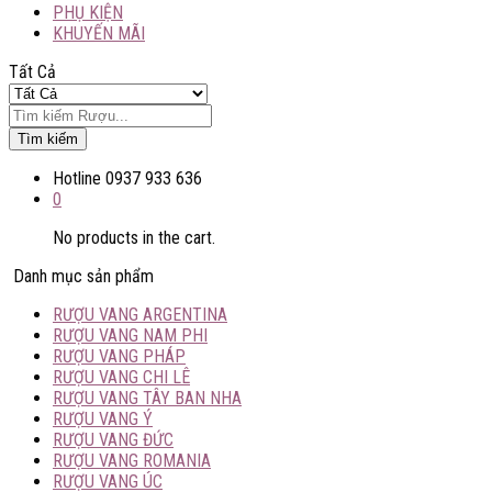
PHỤ KIỆN
KHUYẾN MÃI
Tất Cả
Tìm kiếm
Hotline
0937 933 636
0
No products in the cart.
Danh mục sản phẩm
RƯỢU VANG ARGENTINA
RƯỢU VANG NAM PHI
RƯỢU VANG PHÁP
RƯỢU VANG CHI LÊ
RƯỢU VANG TÂY BAN NHA
RƯỢU VANG Ý
RƯỢU VANG ĐỨC
RƯỢU VANG ROMANIA
RƯỢU VANG ÚC