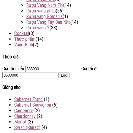
Rượu Vang Nam Phi
(14)
Rượu vang pháp
(55)
Rượu vang Romania
(1)
Rượu Vang Tây Ban Nha
(14)
Rượu vang Ý
(33)
Cocktail
(3)
Thực phẩm
(14)
Vang Bịch
(2)
Theo giá
Giá tối thiểu
Giá tối đa
Lọc
Giống nho
Cabernet Franc
(1)
Cabernet Sauvignon
(6)
Camenere
(2)
Chardonnay
(2)
Merlot
(3)
Syrah (Shiraz)
(4)