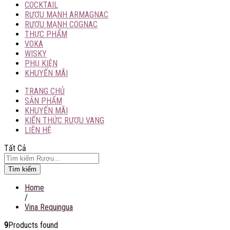
COCKTAIL
RƯỢU MẠNH ARMAGNAC
RƯỢU MẠNH COGNAC
THỰC PHẨM
VOKA
WISKY
PHỤ KIỆN
KHUYẾN MÃI
TRANG CHỦ
SẢN PHẨM
KHUYẾN MÃI
KIẾN THỨC RƯỢU VANG
LIÊN HỆ
Tất Cả
Tìm kiếm
Home
/
Vina Requingua
9
Products found