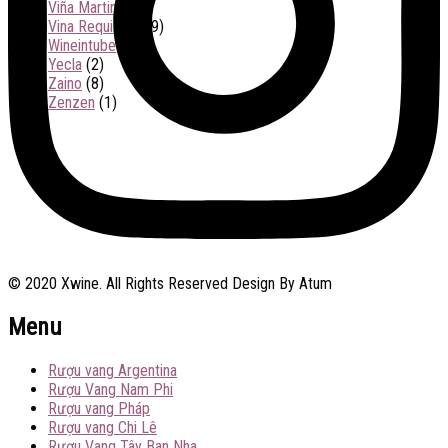
Viña Martin
(1)
Vina Requingua
(9)
Wineintube
(3)
Yecla
(2)
Zaino
(8)
Zenzen
(1)
© 2020 Xwine. All Rights Reserved Design By Atum
Menu
Rượu vang Argentina
Rượu Vang Nam Phi
Rượu vang Pháp
Rượu vang Chi Lê
Rượu Vang Tây Ban Nha