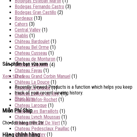
Bodegas Esteban Martin
(1)
Bodegas Fernando Castro
(3)
Bodegas Gran Castillo
(2)
Bordeaux
(13)
Cahors
(3)
Central Valley
(1)
Chablis
(1)
Château Bardoulet
(1)
Chateau Bel Orme
(1)
Chateau Cusseau
(1)
Chateau de Monturon
(1)
Sản phẩm bạn vừa xem
Château Eugésnie
(4)
Chateau Fayau
(1)
Chateau Grand Corbin Manuel
(1)
Xem tất cả
Château La Douce
(1)
Recently Viewed Products is a function which helps you keep
Chateau La Grande
(1)
track of your recent viewing history.
Château Lafleur du Roy
(1)
Shop Now
Château Lafon-Rochet
(1)
Chateau Laroque
(1)
Miễn Phí Ship
Chateau Les Barraillots
(1)
Chateau Lynch Moussas
(1)
Cho đơn hàng trên 2tr
Chateau Michel De Vert
(1)
Chateau Pedesclaux Pauillac
(1)
Hàng chính hàng
Château Plantey
(1)