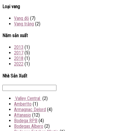
Loại vang
Vang đỏ
(7)
Vang trắng
(2)
Năm sản xuất
2013
(1)
2017
(5)
2018
(1)
2022
(1)
Nhà Sản Xuất
Valley Central
(2)
Ambertto
(1)
Armagnac Delord
(4)
Attanasio
(12)
Bodega RPB
(4)
Bodegas Albero
(2)