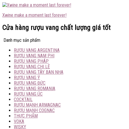
Xwine make a moment last forever!
Cửa hàng rượu vang chất lượng giá tốt
Danh mục sản phẩm
RƯỢU VANG ARGENTINA
RƯỢU VANG NAM PHI
RƯỢU VANG PHÁP
RƯỢU VANG CHI LÊ
RƯỢU VANG TÂY BAN NHA
RƯỢU VANG Ý
RƯỢU VANG ĐỨC
RƯỢU VANG ROMANIA
RƯỢU VANG ÚC
COCKTAIL
RƯỢU MẠNH ARMAGNAC
RƯỢU MẠNH COGNAC
THỰC PHẨM
VOKA
WISKY