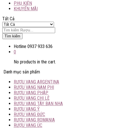
PHỤ KIỆN
KHUYẾN MÃI
Tất Cả
Tìm kiếm
Hotline
0937 933 636
0
No products in the cart.
Danh mục sản phẩm
RƯỢU VANG ARGENTINA
RƯỢU VANG NAM PHI
RƯỢU VANG PHÁP
RƯỢU VANG CHI LÊ
RƯỢU VANG TÂY BAN NHA
RƯỢU VANG Ý
RƯỢU VANG ĐỨC
RƯỢU VANG ROMANIA
RƯỢU VANG ÚC