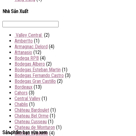
Nhà Sản Xuất
Valley Central
(2)
Ambertto
(1)
Armagnac Delord
(4)
Attanasio
(12)
Bodega RPB
(4)
Bodegas Albero
(2)
Bodegas Esteban Martin
(1)
Bodegas Fernando Castro
(3)
Bodegas Gran Castillo
(2)
Bordeaux
(13)
Cahors
(3)
Central Valley
(1)
Chablis
(1)
Château Bardoulet
(1)
Chateau Bel Orme
(1)
Chateau Cusseau
(1)
Chateau de Monturon
(1)
Sản phẩm bạn vừa xem
Château Eugésnie
(4)