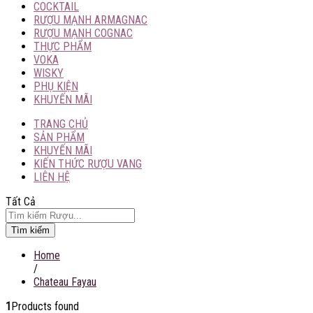
COCKTAIL
RƯỢU MẠNH ARMAGNAC
RƯỢU MẠNH COGNAC
THỰC PHẨM
VOKA
WISKY
PHỤ KIỆN
KHUYẾN MÃI
TRANG CHỦ
SẢN PHẨM
KHUYẾN MÃI
KIẾN THỨC RƯỢU VANG
LIÊN HỆ
Tất Cả
Tìm kiếm
Home
/
Chateau Fayau
1
Products found