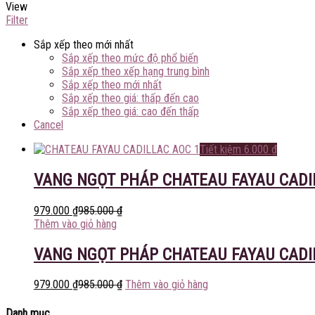
View
Filter
Sắp xếp theo mới nhất
Sắp xếp theo mức độ phổ biến
Sắp xếp theo xếp hạng trung bình
Sắp xếp theo mới nhất
Sắp xếp theo giá: thấp đến cao
Sắp xếp theo giá: cao đến thấp
Cancel
Tiết kiệm
6.000
₫
VANG NGỌT PHÁP CHATEAU FAYAU CADI
979.000
₫
985.000
₫
Thêm vào giỏ hàng
VANG NGỌT PHÁP CHATEAU FAYAU CADI
979.000
₫
985.000
₫
Thêm vào giỏ hàng
Danh mục