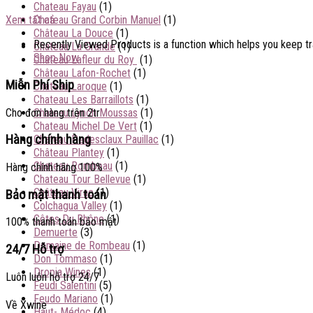
Chateau Fayau
(1)
Chateau Grand Corbin Manuel
(1)
Xem tất cả
Château La Douce
(1)
Recently Viewed Products is a function which helps you keep tra
Chateau La Grande
(1)
Shop Now
Château Lafleur du Roy
(1)
Château Lafon-Rochet
(1)
Miễn Phí Ship
Chateau Laroque
(1)
Chateau Les Barraillots
(1)
Cho đơn hàng trên 2tr
Chateau Lynch Moussas
(1)
Chateau Michel De Vert
(1)
Hàng chính hàng
Chateau Pedesclaux Pauillac
(1)
Château Plantey
(1)
Chateau Rombeau
(1)
Hàng chính hãng 100%
Chateau Tour Bellevue
(1)
Château Virac
(1)
Bảo mật thanh toán
Colchagua Valley
(1)
Côtes Du Rhône
(1)
100% thanh toán bảo mật
Demuerte
(3)
Domaine de Rombeau
(1)
24/7 Hỗ trợ
Don Tommaso
(1)
Dropia Wines
(1)
Luôn luôn hỗ trợ 24/7
Feudi Salentini
(5)
Feudo Mariano
(1)
Về Xwine
Haut- Médoc
(4)