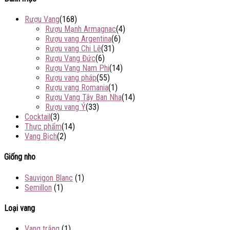
Rượu Vang
(168)
Rượu Mạnh Armagnac
(4)
Rượu vang Argentina
(6)
Rượu vang Chi Lê
(31)
Rượu Vang Đức
(6)
Rượu Vang Nam Phi
(14)
Rượu vang pháp
(55)
Rượu vang Romania
(1)
Rượu Vang Tây Ban Nha
(14)
Rượu vang Ý
(33)
Cocktail
(3)
Thực phẩm
(14)
Vang Bịch
(2)
Giống nho
Sauvigon Blanc
(1)
Semillon
(1)
Loại vang
Vang trắng
(1)